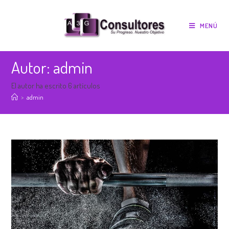
MENÚ
Autor:
admin
El autor ha escrito 6 artículos
>
admin